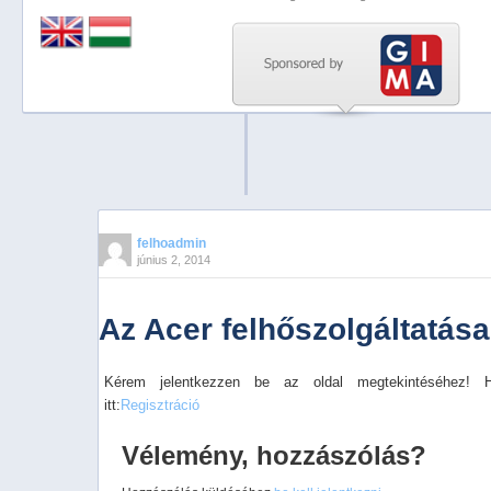
Previous
Next
Stop
1
2
3
4
felhoadmin
június 2, 2014
5
Az Acer felhőszolgáltatása
Kérem jelentkezzen be az oldal megtekintéséhez! 
itt:
Regisztráció
Vélemény, hozzászólás?