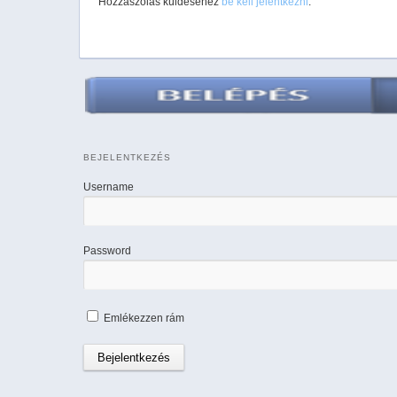
Hozzászólás küldéséhez
be kell jelentkezni
.
BEJELENTKEZÉS
Username
Password
Emlékezzen rám