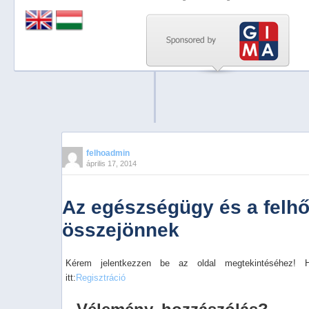
Previous
Next
Stop
1
2
3
4
felhoadmin
április 17, 2014
5
Az egészségügy és a felhő
összejönnek
Kérem jelentkezzen be az oldal megtekintéséhez! 
itt:
Regisztráció