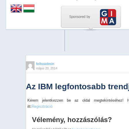
Previous
Next
Stop
1
2
3
4
felhoadmin
május 20, 2014
5
Az IBM legfontosabb trend
Kérem jelentkezzen be az oldal megtekintéséhez! 
itt:
Regisztráció
Vélemény, hozzászólás?