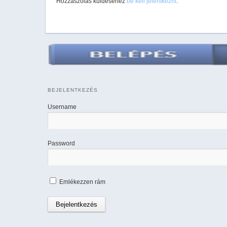
Hozzászólás küldéséhez
be kell jelentkezni
.
BEJELENTKEZÉS
Username
Password
Emlékezzen rám