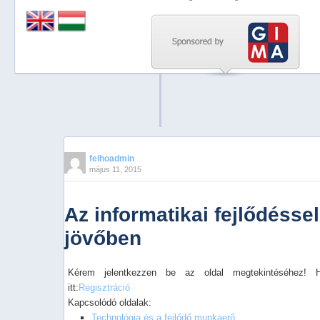
Previous
Next
Stop
1
2
3
4
felhoadmin
május 11, 2015
5
Az informatikai fejlődéssel
jövőben
Kérem jelentkezzen be az oldal megtekintéséhez! 
itt:
Regisztráció
Kapcsolódó oldalak:
Technológia és a fejlődő munkaerő