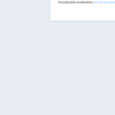
Hozzászólás küldéséhez
be kell jelentk