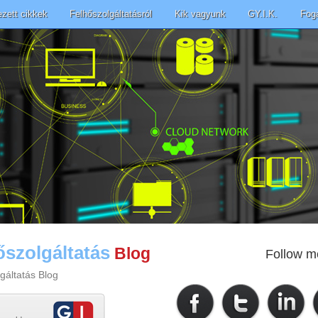
ezett cikkek
Felhőszolgáltatásról
Kik vagyunk
GY.I.K.
Fog
őszolgáltatás
Blog
Follow m
gáltatás Blog