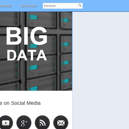
Keresés
alomtár
Archívum
e on Social Media