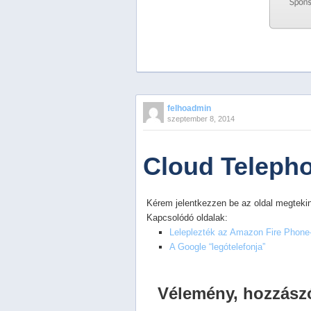
Previous
Next
Stop
felhoadmin
1
szeptember 8, 2014
2
3
4
Cloud Telepho
5
Kérem jelentkezzen be az oldal megtekin
Kapcsolódó oldalak:
Leleplezték az Amazon Fire Phone-
A Google “legótelefonja”
Vélemény, hozzász