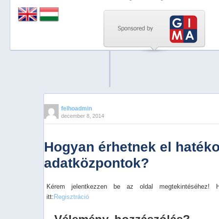
Previous
Next
Stop
1
2
3
4
felhoadmin
december 8, 2014
5
Hogyan érhetnek el hatéko
adatközpontok?
Kérem jelentkezzen be az oldal megtekintéséhez! 
itt:
Regisztráció