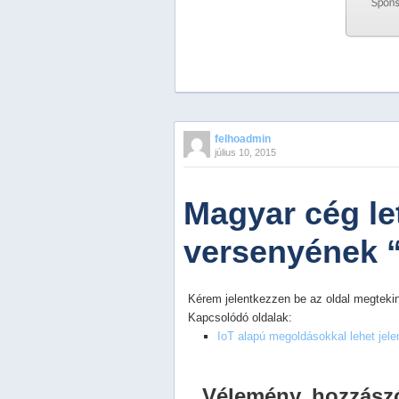
Previous
Next
Stop
felhoadmin
1
július 10, 2015
2
3
4
Magyar cég le
5
versenyének 
Kérem jelentkezzen be az oldal megtekin
Kapcsolódó oldalak:
IoT alapú megoldásokkal lehet jel
Vélemény, hozzász