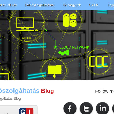
ezett cikkek
Felhőszolgáltatásról
Kik vagyunk
GY.I.K.
Fog
őszolgáltatás
Blog
Follow m
gáltatás Blog