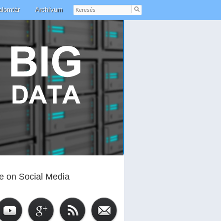
Keresés
alomtár
Archívum
e on Social Media