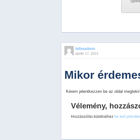
Previous
Next
Stop
felhoadmin
1
április 17, 2014
2
3
4
Mikor érdemes
5
Kérem jelentkezzen be az oldal megtekin
Vélemény, hozzász
Hozzászólás küldéséhez
be kell jelentk