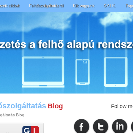
ezett cikkek
Felhőszolgáltatásról
Kik vagyunk
GY.I.K.
Fog
őszolgáltatás
Blog
Follow m
gáltatás Blog