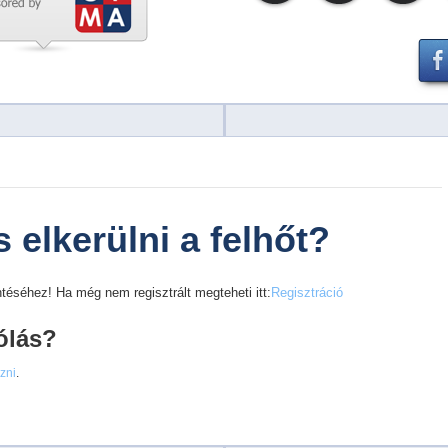
 elkerülni a felhőt?
téséhez! Ha még nem regisztrált megteheti itt:
Regisztráció
ólás?
ezni
.