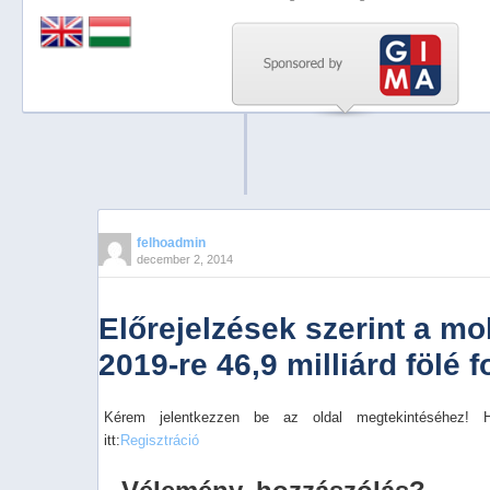
Previous
Next
Stop
1
2
3
4
felhoadmin
december 2, 2014
5
Előrejelzések szerint a mob
2019-re 46,9 milliárd fölé 
Kérem jelentkezzen be az oldal megtekintéséhez! 
itt:
Regisztráció