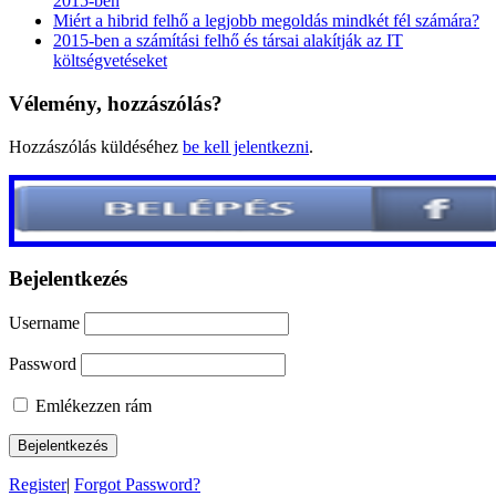
2015-ben
Miért a hibrid felhő a legjobb megoldás mindkét fél számára?
2015-ben a számítási felhő és társai alakítják az IT
költségvetéseket
Vélemény, hozzászólás?
Hozzászólás küldéséhez
be kell jelentkezni
.
Bejelentkezés
Username
Password
Emlékezzen rám
Register
|
Forgot Password?