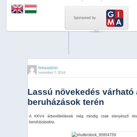
Previous
Next
Stop
1
2
3
4
felhoadmin
november 7, 2014
5
Lassú növekedés várható 
beruházások terén
A KKV-k árbevételüknek még mindig csak elenyésző részé
beruházásokra.