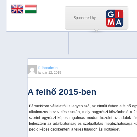
Previous
Next
Stop
1
2
3
4
felhoadmin
január 12, 2015
5
A felhő 2015-ben
Bármekkora vállalatról is legyen szó, az elmúlt évben a felhő egy
alkalmazás bevezetése során, mely nagyrészt köszönhető a fe
szerint egyrészt képes rugalmas módon kezelni az adatok tár
fejleszteni az adatbiztonság és szolgáltatás megbízhatósága kö
pedig képes csökkenteni a teljes tulajdonlási költséget.