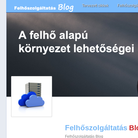
Main menu
Tervezett cikkek
Felhőszolgál
Skip to primary content
Skip to secondary content
Felhőszolgáltatás
Bl
Felhőszolgáltatás Blog