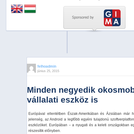
Previous
Next
Stop
1
2
3
4
felhoadmin
június 25, 2015
5
Minden negyedik okosmob
vállalati eszköz is
Európával ellentétben Észak-Amerikában és Ázsiában már 
jelenség, az Android a legfőbb egyéni tulajdonú szoftverplatfor
eszközöket. Európában – a nyugati és a keleti országokban e
részesítik előnyben.