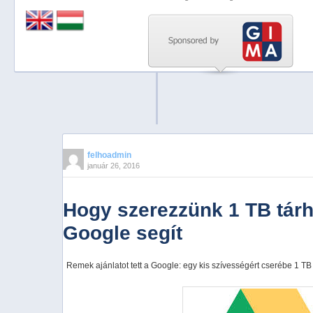
Previous
Next
Stop
1
2
3
4
felhoadmin
január 26, 2016
5
Hogy szerezzünk 1 TB tárh
Google segít
Remek ajánlatot tett a Google: egy kis szívességért cserébe 1 TB 