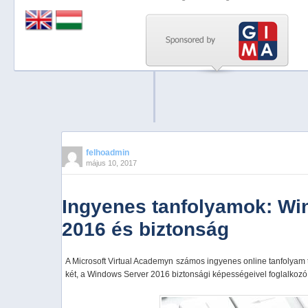
Previous
Next
Stop
1
2
3
4
felhoadmin
május 10, 2017
5
Ingyenes tanfolyamok: Wi
2016 és biztonság
A Microsoft Virtual Academyn számos ingyenes online tanfolyam 
két, a Windows Server 2016 biztonsági képességeivel foglalkozó k