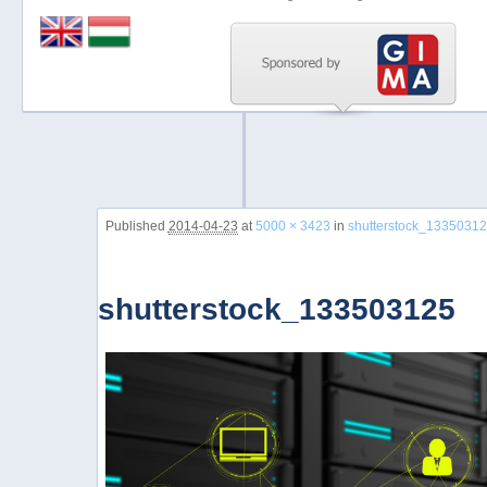
Previous
Next
Stop
1
2
3
Image navigation
Published
2014-04-23
at
5000 × 3423
in
shutterstock_1335031
4
5
shutterstock_133503125