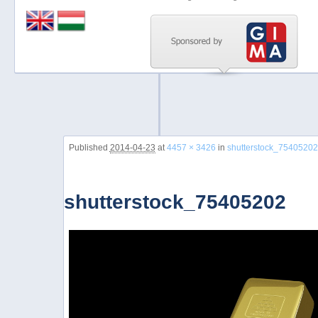
Previous
Next
Stop
1
2
3
Image navigation
Published
2014-04-23
at
4457 × 3426
in
shutterstock_75405202
4
5
shutterstock_75405202