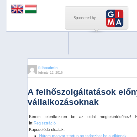
Previous
Next
Stop
1
2
3
4
felhoadmin
február 12, 2016
5
A felhőszolgáltatások előn
vállalkozásoknak
Kérem jelentkezzen be az oldal megtekintéséhez! 
itt:
Regisztráció
Kapcsolódó oldalak:
Három magyar startup mutatkozhat be a világnak