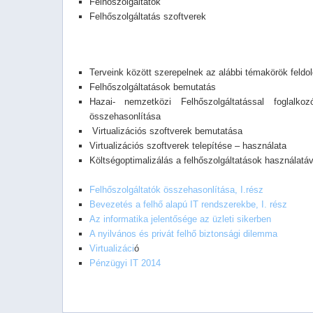
Felhőszolgáltatók
Felhőszolgáltatás szoftverek
Terveink között szerepelnek az alábbi témakörök feldo
Felhőszolgáltatások bemutatás
Hazai- nemzetközi Felhőszolgáltatással foglalkoz
összehasonlítása
Virtualizációs szoftverek bemutatása
Virtualizációs szoftverek telepítése – használata
Költségoptimalizálás a felhőszolgáltatások használatáv
Felhőszolgáltatók összehasonlítása, I.rész
Bevezetés a felhő alapú IT rendszerekbe, I. rész
Az informatika jelentősége az üzleti sikerben
A nyilvános és privát felhő biztonsági dilemma
Virtualizáci
ó
Pénzügyi IT 2014