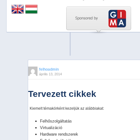
Previous
Next
Stop
1
2
3
4
felhoadmin
április 13, 2014
5
Tervezett cikkek
Kiemelt témakörként kezeljük az alábbiakat:
Felhőszolgáltatás
Virtualizáció
Hardware rendszerek