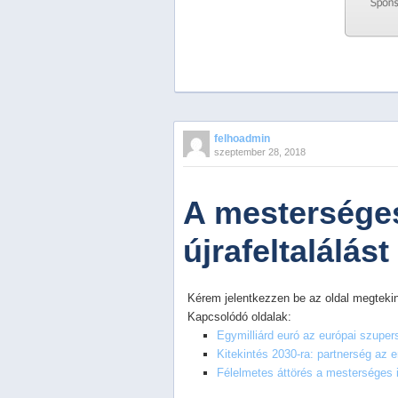
Previous
Next
Stop
felhoadmin
1
szeptember 28, 2018
2
3
4
A mesterséges
5
újrafeltalálás
Kérem jelentkezzen be az oldal megtekin
Kapcsolódó oldalak:
Egymilliárd euró az európai szupe
Kitekintés 2030-ra: partnerség az
Félelmetes áttörés a mesterséges in