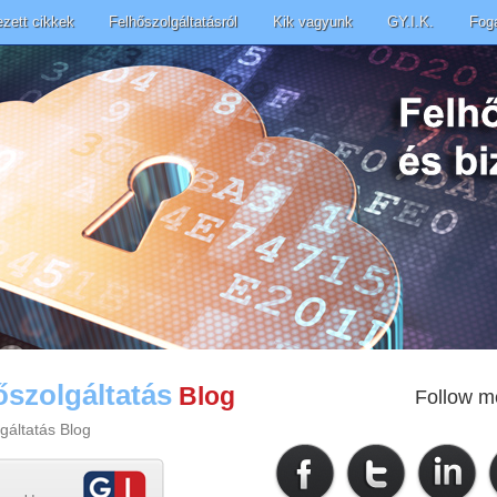
ezett cikkek
Felhőszolgáltatásról
Kik vagyunk
GY.I.K.
Fog
őszolgáltatás
Blog
Follow m
gáltatás Blog