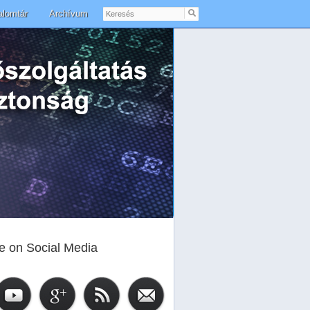
Keresés
alomtár
Archívum
e on Social Media