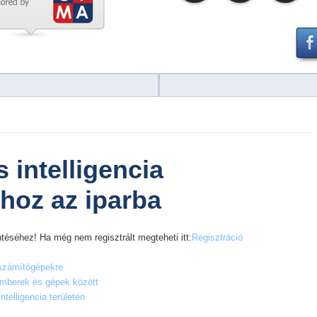
 intelligencia
t hoz az iparba
téséhez! Ha még nem regisztrált megteheti itt:
Regisztráció
rszámítógépekre
 emberek és gépek között
telligencia területén