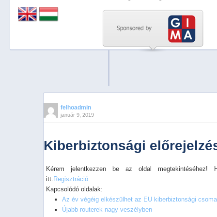
Previous
Next
Stop
1
2
3
4
felhoadmin
január 9, 2019
5
Kiberbiztonsági előrejelzé
Kérem jelentkezzen be az oldal megtekintéséhez! 
itt:
Regisztráció
Kapcsolódó oldalak:
Az év végéig elkészülhet az EU kiber­biztonsági csoma
Újabb routerek nagy veszélyben