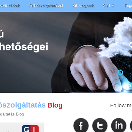
ezett cikkek
Felhőszolgáltatásról
Kik vagyunk
GY.I.K.
Fog
őszolgáltatás
Blog
Follow m
gáltatás Blog