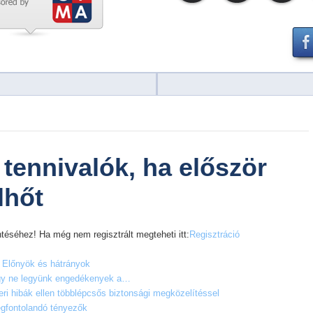
tennivalók, ha először
lhőt
téséhez! Ha még nem regisztrált megteheti itt:
Regisztráció
ő? Előnyök és hátrányok
agy ne legyünk engedékenyek a…
ri hibák ellen többlépcsős biztonsági megközelítéssel
egfontolandó tényezők