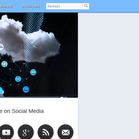
Keresés
alomtár
Archívum
e on Social Media