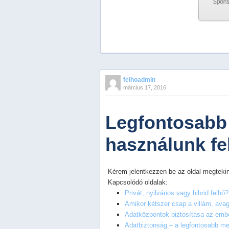
Previous
Next
Stop
felhoadmin
1
március 17, 2016
2
3
4
Legfontosabb 
5
használunk fe
Kérem jelentkezzen be az oldal megtekin
Kapcsolódó oldalak:
Privát, nyilvános vagy hibrid felh
Amikor kétszer csap a villám, av
Adatközpontok biztosítása az embe
Adatbiztonság – a legfontosabb m