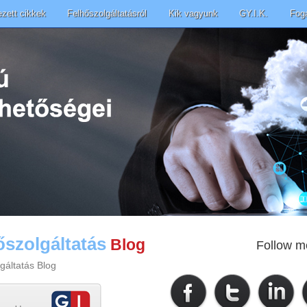
ezett cikkek
Felhőszolgáltatásról
Kik vagyunk
GY.I.K.
Fog
őszolgáltatás
Blog
Follow m
gáltatás Blog