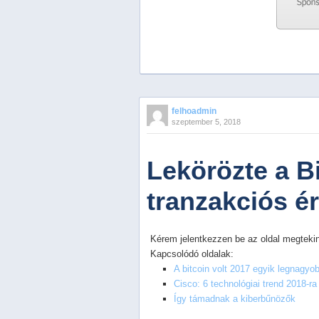
Previous
Next
Stop
felhoadmin
1
szeptember 5, 2018
2
3
4
Lekörözte a Bi
5
tranzakciós ér
Kérem jelentkezzen be az oldal megtekin
Kapcsolódó oldalak:
A bitcoin volt 2017 egyik legnagyob
Cisco: 6 technológiai trend 2018-r
Így támadnak a kiberbűnözők