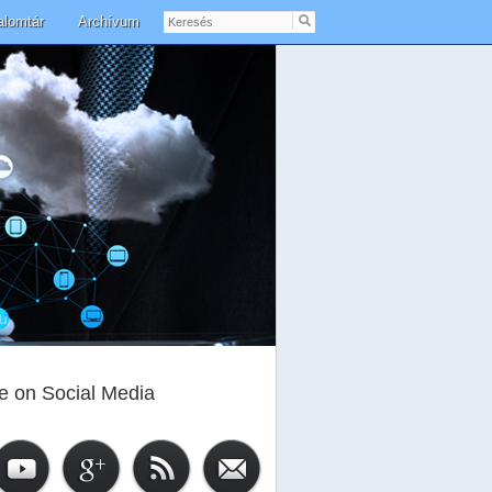
Keresés
alomtár
Archívum
e on Social Media