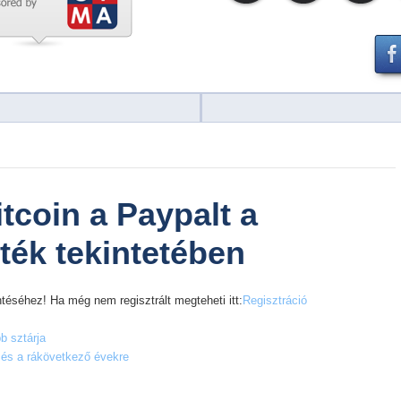
tcoin a Paypalt a
ték tekintetében
téséhez! Ha még nem regisztrált megteheti itt:
Regisztráció
b sztárja
a és a rákövetkező évekre