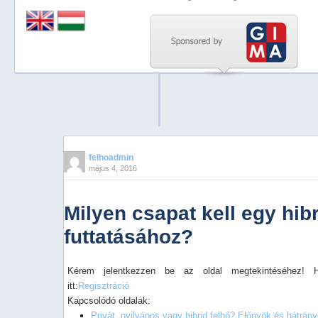
Previous
Next
Stop
1
2
3
4
felhoadmin
május 4, 2016
5
Milyen csapat kell egy hibr
futtatásához?
Kérem jelentkezzen be az oldal megtekintéséhez! 
itt:
Regisztráció
Kapcsolódó oldalak:
Privát, nyilvános vagy hibrid felhő? Előnyök és hátrán