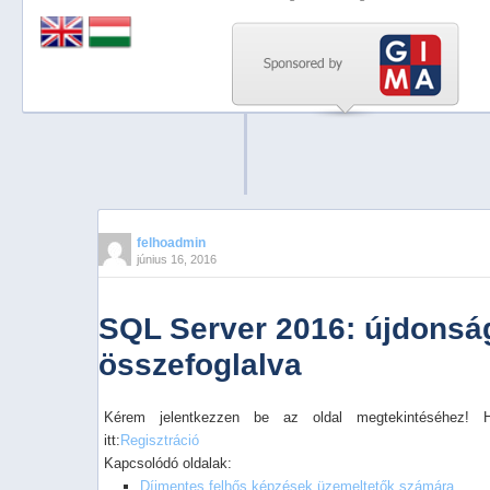
Previous
Next
Stop
1
2
3
4
felhoadmin
június 16, 2016
5
SQL Server 2016: újdonsá
összefoglalva
Kérem jelentkezzen be az oldal megtekintéséhez! 
itt:
Regisztráció
Kapcsolódó oldalak:
Díjmentes felhős képzések üzemeltetők számára