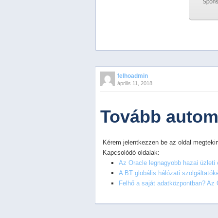
Previous
Next
Stop
felhoadmin
1
április 11, 2018
2
3
4
Tovább automa
5
Kérem jelentkezzen be az oldal megtekin
Kapcsolódó oldalak:
Az Oracle legnagyobb hazai üzleti 
A BT globális hálózati szolgáltató
Felhő a saját adatközpontban? Az O