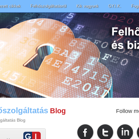
ezett cikkek
Felhőszolgáltatásról
Kik vagyunk
GY.I.K.
Fog
őszolgáltatás
Blog
Follow m
gáltatás Blog