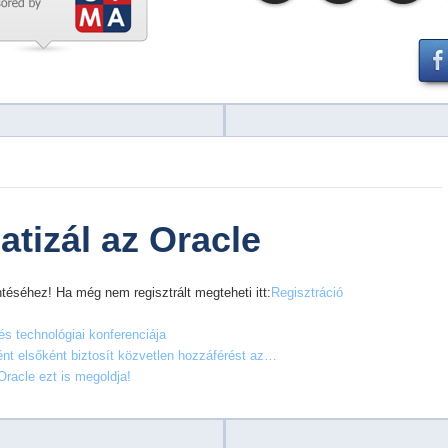
tizál az Oracle
téséhez! Ha még nem regisztrált megteheti itt:
Regisztráció
és technológiai konferenciája
ként elsőként biztosít közvetlen hozzáférést az…
racle ezt is megoldja!