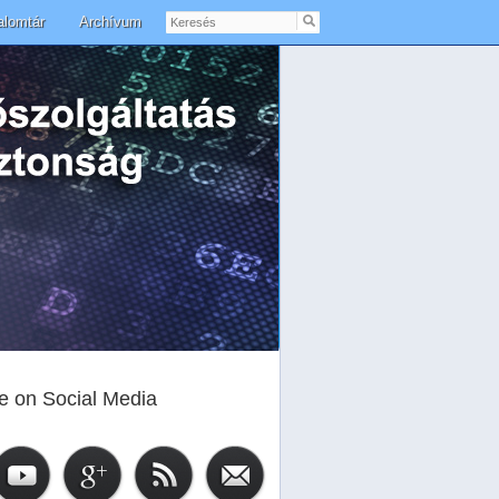
Keresés
alomtár
Archívum
e on Social Media