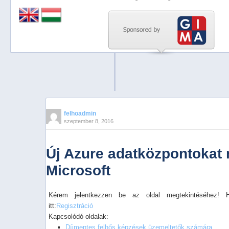
Previous
Next
Stop
1
2
3
4
felhoadmin
szeptember 8, 2016
5
Új Azure adatközpontokat n
Microsoft
Kérem jelentkezzen be az oldal megtekintéséhez! 
itt:
Regisztráció
Kapcsolódó oldalak:
Díjmentes felhős képzések üzemeltetők számára