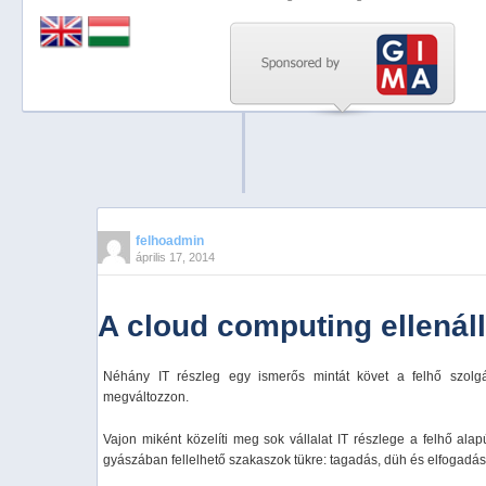
Previous
Next
Stop
1
2
3
4
felhoadmin
április 17, 2014
5
A cloud computing ellenáll
Néhány IT részleg egy ismerős mintát követ a felhő szolgált
megváltozzon.
Vajon miként közelíti meg sok vállalat IT részlege a felhő ala
gyászában fellelhető szakaszok tükre: tagadás, düh és elfogadás