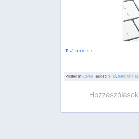
Tovább a cikkre
Posted
in
Egyéb
Tagged
felhő
,
felhő tárolás
Hozzászólások 