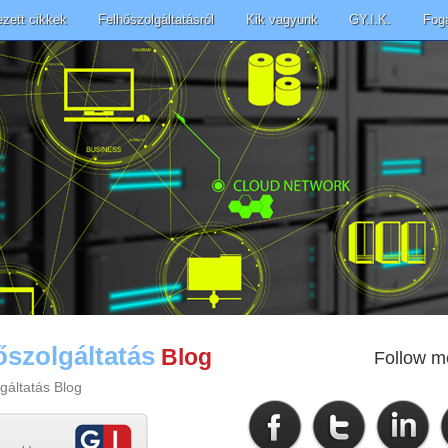
ezett cikkek
Felhőszolgáltatásról
Kik vagyunk
GY.I.K.
Fog
őszolgáltatás
Blog
Follow m
gáltatás Blog