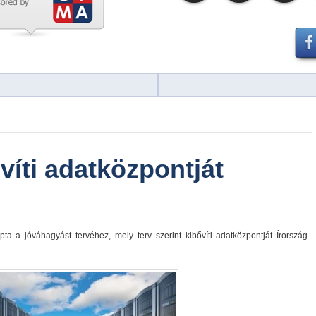
víti adatközpontját
ta a jóváhagyást tervéhez, mely terv szerint kibővíti adatközpontját Írország