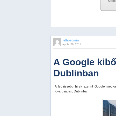
Previous
Next
Stop
felhoadmin
1
április 29, 2014
2
3
4
A Google kibő
5
Dublinban
A legfrissebb hírek szerint Google megkap
fővárosában, Dublinban.