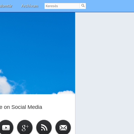
Keresés
alomtár
Archívum
e on Social Media