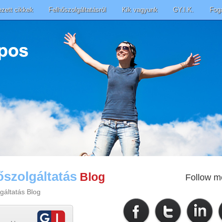
ezett cikkek
Felhőszolgáltatásról
Kik vagyunk
GY.I.K.
Fog
őszolgáltatás
Blog
Follow m
gáltatás Blog