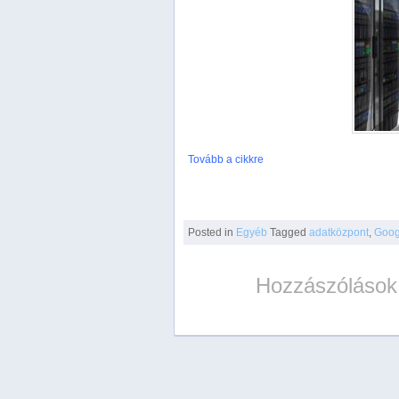
Tovább a cikkre
Posted
in
Egyéb
Tagged
adatközpont
,
Goog
Hozzászólások 