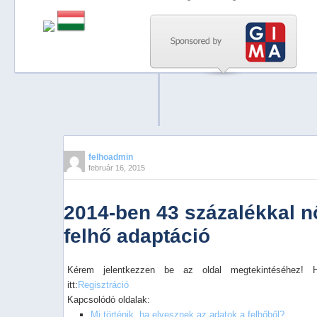
Previous
Next
Stop
1
2
3
4
felhoadmin
február 16, 2015
5
2014-ben 43 százalékkal nőt
felhő adaptáció
Kérem jelentkezzen be az oldal megtekintéséhez! 
itt:
Regisztráció
Kapcsolódó oldalak:
Mi történik, ha elvesznek az adatok a felhőből?