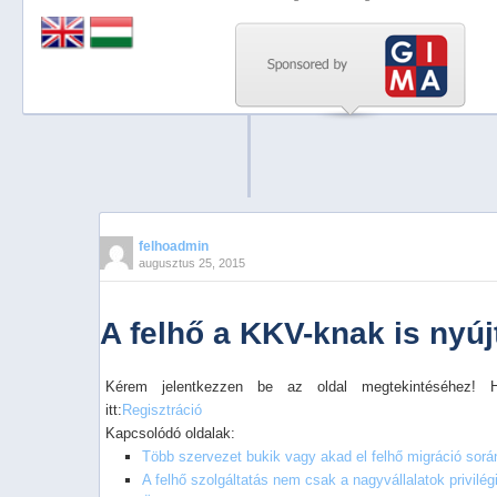
Previous
Next
Stop
1
2
3
4
felhoadmin
augusztus 25, 2015
5
A felhő a KKV-knak is nyúj
Kérem jelentkezzen be az oldal megtekintéséhez! 
itt:
Regisztráció
Kapcsolódó oldalak:
Több szervezet bukik vagy akad el felhő migráció sor
A felhő szolgáltatás nem csak a nagyvállalatok privilé