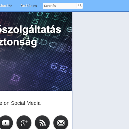
Keresés
alomtár
Archívum
e on Social Media