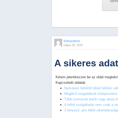
Previous
Next
Stop
felhoadmin
1
május 20, 2015
2
3
4
A sikeres ada
5
Kérem jelentkezzen be az oldal megtekin
Kapcsolódó oldalak:
Nyilvános felhőről hibrid felhőre vál
Meglévő megoldások kiterjesztése 
Több szervezet bukik vagy akad el
A felhő szolgáltatás nem csak a na
3 tényező, ami felhő sikertelenség