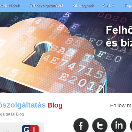
ezett cikkek
Felhőszolgáltatásról
Kik vagyunk
GY.I.K.
Fog
őszolgáltatás
Blog
Follow m
gáltatás Blog