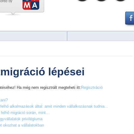
tmigráció lépései
téséhez! Ha még nem regisztrált megteheti itt:
Regisztráció
tani?
felhő alkalmazások által: amit minden vállalkozásnak tudnia…
 felhő migráció során, mint…
gyvállalatok privilégiuma
et okozhat a vállalatokban