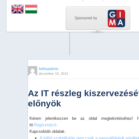
Previous
Next
Stop
1
2
3
4
felhoadmin
december 18, 2014
5
Az IT részleg kiszervezésé
előnyök
Kérem jelentkezzen be az oldal megtekintéséhez! 
itt:
Regisztráció
Kapcsolódó oldalak:
A felhő szolgáltatás nem csak a nagyvállalatok privilé