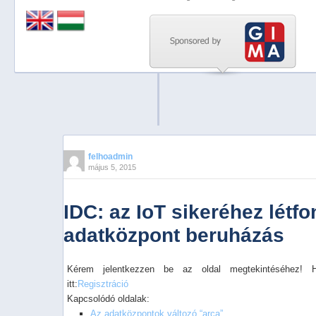
Previous
Next
Stop
1
2
3
4
felhoadmin
május 5, 2015
5
IDC: az IoT sikeréhez létf
adatközpont beruházás
Kérem jelentkezzen be az oldal megtekintéséhez! 
itt:
Regisztráció
Kapcsolódó oldalak:
Az adatközpontok változó “arca”