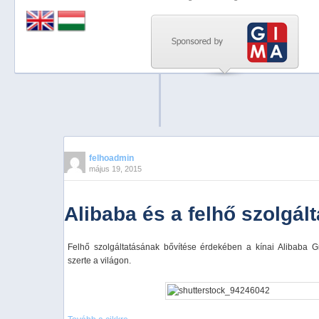
Previous
Next
Stop
1
2
3
4
felhoadmin
május 19, 2015
5
Alibaba és a felhő szolgált
Felhő szolgáltatásának bővítése érdekében a kínai Alibaba Gr
szerte a világon.