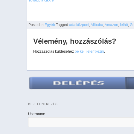
Tovább a cikkre
Posted
in
Egyéb
Tagged
adatközpont
,
Alibaba
,
Amazon
,
felhő
,
Go
Vélemény, hozzászólás?
Hozzászólás küldéséhez
be kell jelentkezni
.
BEJELENTKEZÉS
Username