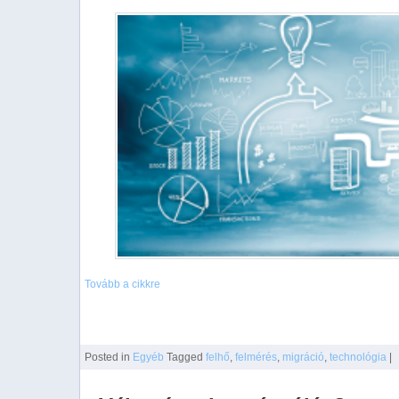
Tovább a cikkre
Posted
in
Egyéb
Tagged
felhő
,
felmérés
,
migráció
,
technológia
|