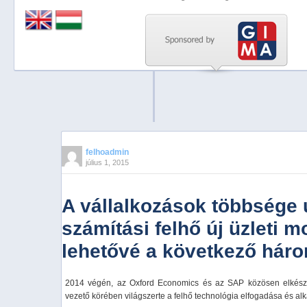
Previous
Next
Stop
1
2
3
4
felhoadmin
július 1, 2015
5
A vállalkozások többsége 
számítási felhő új üzleti m
lehetővé a következő háro
2014 végén, az Oxford Economics és az SAP közösen elkészíte
vezető körében világszerte a felhő technológia elfogadása és a