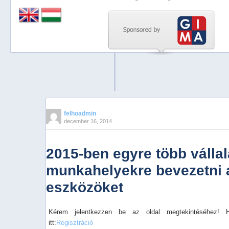
Previous
Next
Stop
1
2
3
4
felhoadmin
december 16, 2014
5
2015-ben egyre több vállal
munkahelyekre bevezetni a
eszközöket
Kérem jelentkezzen be az oldal megtekintéséhez! 
itt:
Regisztráció