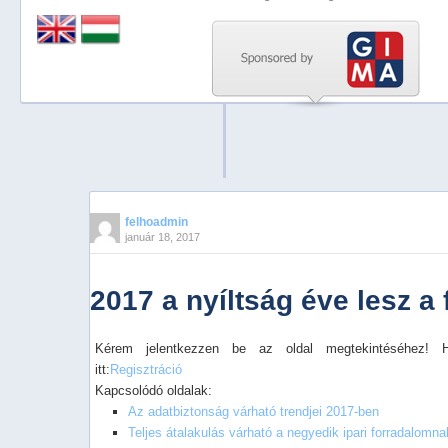
Previous
Next
Stop
1
2
3
4
felhoadmin
január 18, 2017
5
2017 a nyíltság éve lesz a
Kérem jelentkezzen be az oldal megtekintéséhez! 
itt:
Regisztráció
Kapcsolódó oldalak:
Az adatbiztonság várható trendjei 2017-ben
Teljes átalakulás várható a negyedik ipari forradalom