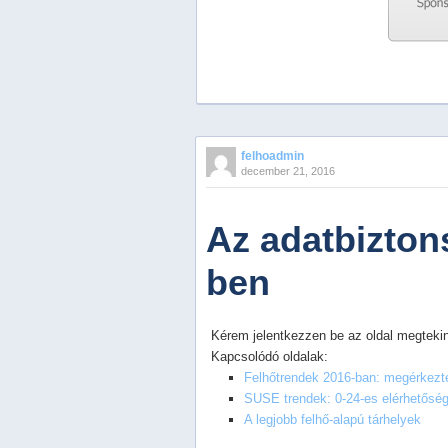
Previous
Next
Stop
felhoadmin
1
december 21, 2016
2
3
4
Az adatbizton
5
ben
Kérem jelentkezzen be az oldal megtekin
Kapcsolódó oldalak:
Felhőtrendek 2016-ban: megérkezte
SUSE trendek: 0-24-es elérhetősé
A legjobb felhő-alapú tárhelyek