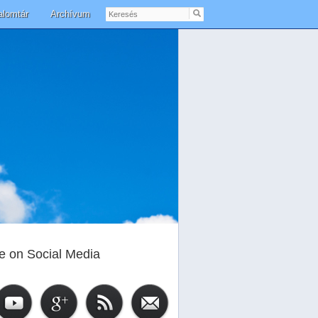
Keresés
alomtár
Archívum
e on Social Media