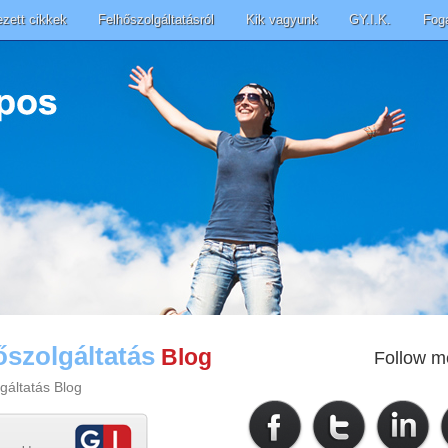
ezett cikkek
Felhőszolgáltatásról
Kik vagyunk
GY.I.K.
Fog
őszolgáltatás
Blog
Follow m
gáltatás Blog