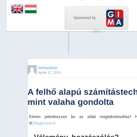
Previous
Next
Stop
1
2
3
4
felhoadmin
április 17, 2014
5
A felhő alapú számítástec
mint valaha gondolta
Kérem jelentkezzen be az oldal megtekintéséhez! 
itt:
Regisztráció