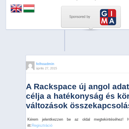
Previous
Next
Stop
1
2
3
4
felhoadmin
április 27, 2015
5
A Rackspace új angol ada
célja a hatékonyság és kö
változások összekapcsolá
Kérem jelentkezzen be az oldal megtekintéséhez! 
itt:
Regisztráció