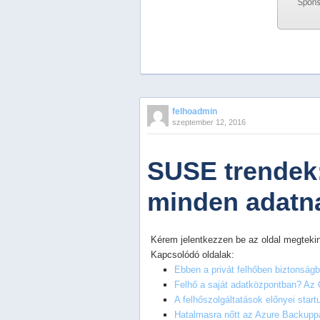
Previous
Next
Stop
felhoadmin
1
szeptember 12, 2016
2
3
4
SUSE trendek:
5
minden adatn
Kérem jelentkezzen be az oldal megtekin
Kapcsolódó oldalak:
Ebben a privát felhőben biztonság
Felhő a saját adatközpontban? Az O
A felhőszolgáltatások előnyei star
Hatalmasra nőtt az Azure Backuppa