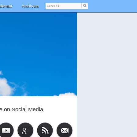
Keresés
alomtár
Archívum
e on Social Media