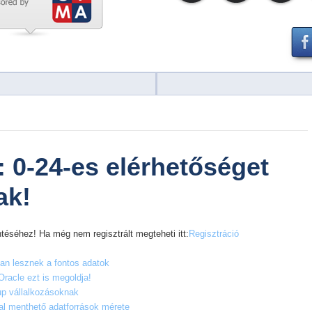
 0-24-es elérhetőséget
ak!
téséhez! Ha még nem regisztrált megteheti itt:
Regisztráció
ban lesznek a fontos adatok
racle ezt is megoldja!
tup vállalkozásoknak
l menthető adatforrások mérete