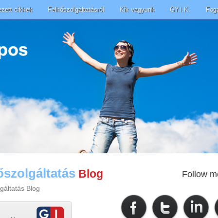
ezett cikkek
Felhőszolgáltatásról
Kik vagyunk
GY.I.K.
Fog
őszolgáltatás
Blog
Follow m
gáltatás Blog