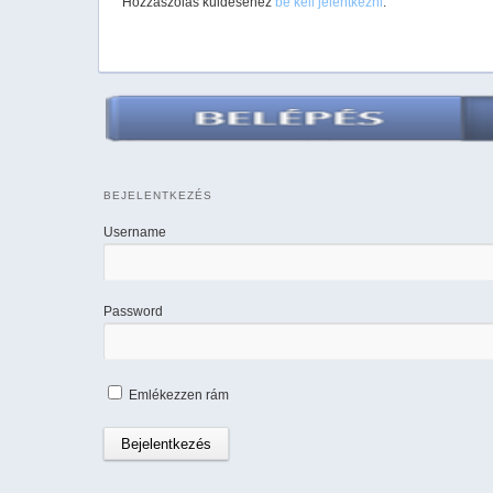
Hozzászólás küldéséhez
be kell jelentkezni
.
BEJELENTKEZÉS
Username
Password
Emlékezzen rám