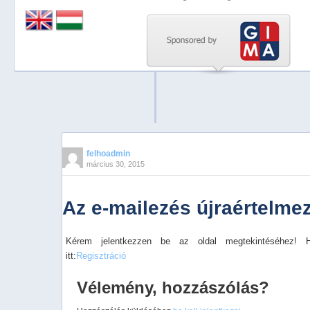
Previous
Next
Stop
1
2
3
4
felhoadmin
március 30, 2015
5
Az e-mailezés újraértelme
Kérem jelentkezzen be az oldal megtekintéséhez! 
itt:
Regisztráció
Vélemény, hozzászólás?