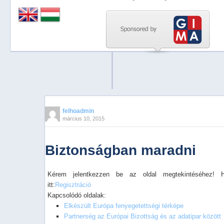
Previous
Next
Stop
1
2
3
4
felhoadmin
március 10, 2015
5
Biztonságban maradni
Kérem jelentkezzen be az oldal megtekintéséhez! 
itt:
Regisztráció
Kapcsolódó oldalak:
Elkészült Európa fenyegetettségi térképe
Partnerség az Európai Bizottság és az adatipar között