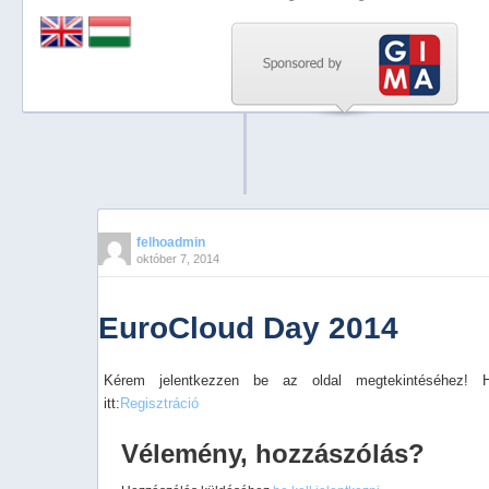
Previous
Next
Stop
1
2
3
4
felhoadmin
október 7, 2014
5
EuroCloud Day 2014
Kérem jelentkezzen be az oldal megtekintéséhez! 
itt:
Regisztráció
Vélemény, hozzászólás?