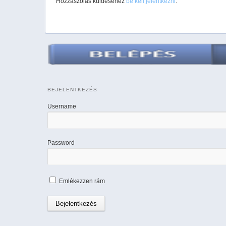
Hozzászólás küldéséhez
be kell jelentkezni
.
BEJELENTKEZÉS
Username
Password
Emlékezzen rám