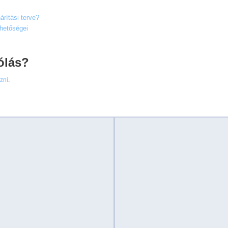
rítási terve?
ehetőségei
ólás?
ezni
.