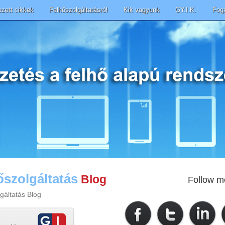
ezett cikkek
Felhőszolgáltatásról
Kik vagyunk
GY.I.K.
Fog
őszolgáltatás
Blog
Follow m
gáltatás Blog