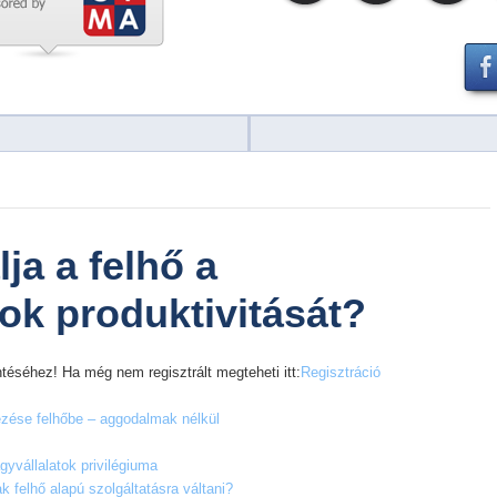
ja a felhő a
sok produktivitását?
téséhez! Ha még nem regisztrált megteheti itt:
Regisztráció
ezése felhőbe – aggodalmak nélkül
gyvállalatok privilégiuma
 felhő alapú szolgáltatásra váltani?