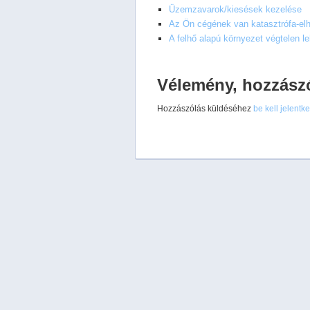
Üzemzavarok/kiesések kezelése
Az Ön cégének van katasztrófa-elhá
A felhő alapú környezet végtelen l
Vélemény, hozzász
Hozzászólás küldéséhez
be kell jelentk