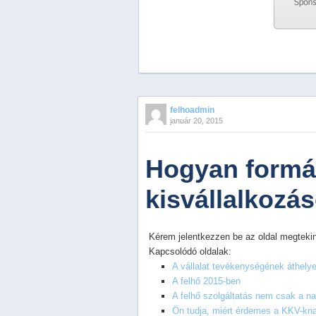
Previous
Next
Stop
felhoadmin
1
január 20, 2015
2
3
4
Hogyan formál
5
kisvállalkozá
Kérem jelentkezzen be az oldal megtekin
Kapcsolódó oldalak:
A vállalat tevékenységének áthely
A felhő 2015-ben
A felhő szolgáltatás nem csak a na
Ön tudja, miért érdemes a KKV-knak