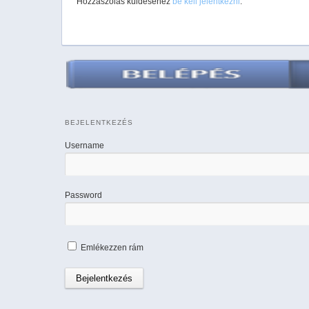
Hozzászólás küldéséhez
be kell jelentkezni
.
BEJELENTKEZÉS
Username
Password
Emlékezzen rám