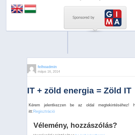
Previous
Next
Stop
1
2
3
4
felhoadmin
május 16, 2014
5
IT + zöld energia = Zöld IT
Kérem jelentkezzen be az oldal megtekintéséhez! 
itt:
Regisztráció
Vélemény, hozzászólás?