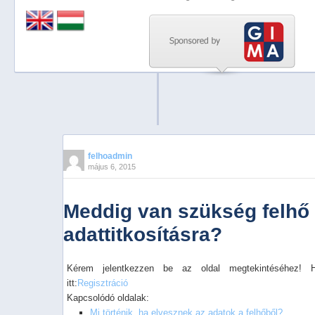
Previous
Next
Stop
1
2
3
4
felhoadmin
május 6, 2015
5
Meddig van szükség felhő
adattitkosításra?
Kérem jelentkezzen be az oldal megtekintéséhez! 
itt:
Regisztráció
Kapcsolódó oldalak:
Mi történik, ha elvesznek az adatok a felhőből?